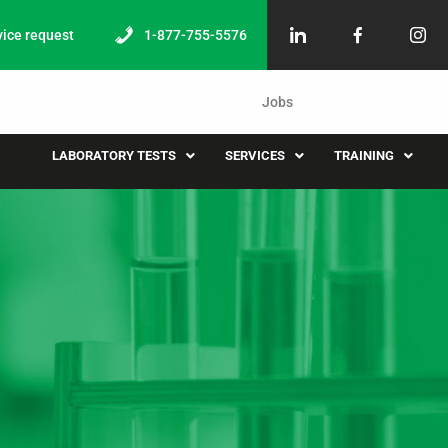
vice request
1-877-755-5576
Jobs
LABORATORY TESTS
SERVICES
TRAINING