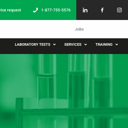
vice request
1-877-755-5576
Jobs
LABORATORY TESTS
SERVICES
TRAINING