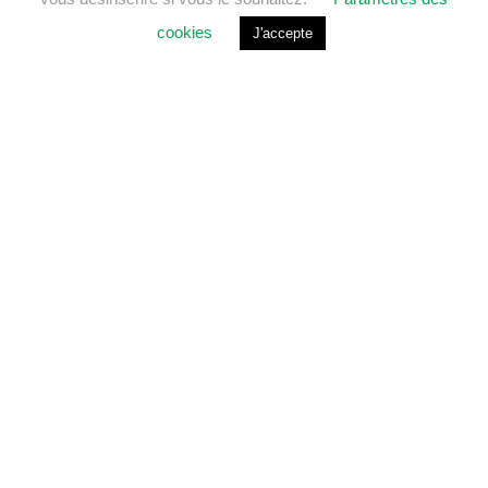
cookies
J'accepte
Analyses environnementales et services de laboratoire
pour l’eau, l’air, le sol et le bâtiment.
LIENS RAPIDES