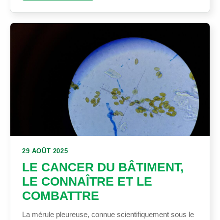
29 AOÛT 2025
LE CANCER DU BÂTIMENT,
LE CONNAÎTRE ET LE
COMBATTRE
La mérule pleureuse, connue scientifiquement sous le