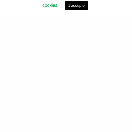
cookies
J'accepte
Analyses environnementales et services de laboratoire
pour l’eau, l’air, le sol et le bâtiment.
LIENS RAPIDES