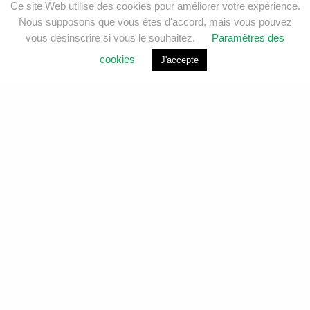
Ce site Web utilise des cookies pour améliorer votre expérience.
Nous supposons que vous êtes d'accord, mais vous pouvez
vous désinscrire si vous le souhaitez.
Paramètres des
cookies
J'accepte
Analyses environnementales et services de laboratoire
pour l’eau, l’air, le sol et le bâtiment.