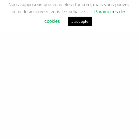
Nous supposons que vous êtes d'accord, mais vous pouvez
vous désinscrire si vous le souhaitez.
Paramètres des
cookies
J'accepte
Analyses environnementales et services de laboratoire
pour l’eau, l’air, le sol et le bâtiment.