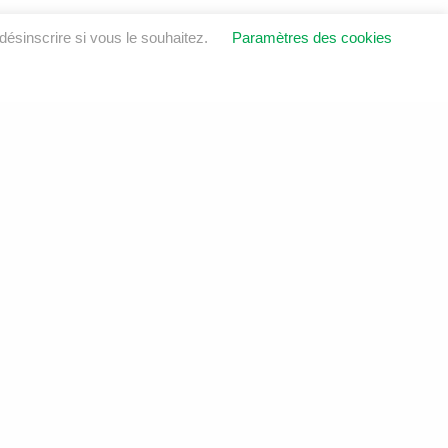
ésinscrire si vous le souhaitez.
Paramètres des cookies
OINDRE
ustrie
6E 8V1
sol.ca
6
LinkedIn
Instagram