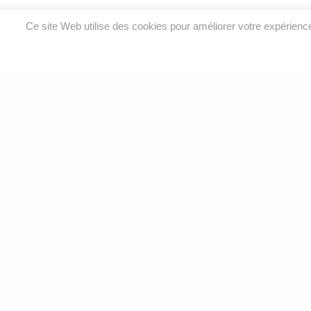
Ce site Web utilise des cookies pour améliorer votre expérien
Analyses environnementales et services de laboratoire
pour l’eau, l’air, le sol et le bâtiment.