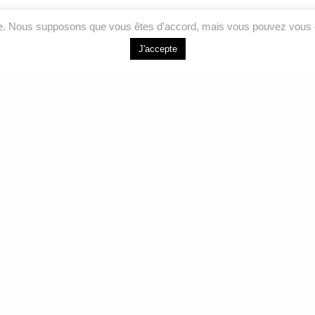
ce. Nous supposons que vous êtes d'accord, mais vous pouvez vous d
J'accepte
LIENS RAPIDES
NOUS J
Accueil
264 Bd de l’Ind
Joliette, QC J
Analyses
Services
Courriel
Formations
info@labeauair
À propos
Sans frais
Nous joindre
1 877 755-557
Téléphone
450 755-5575
Facebook