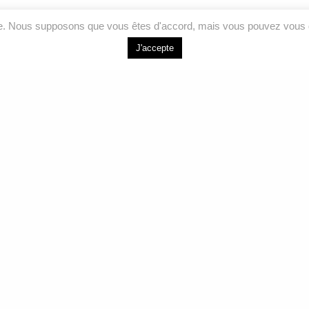
ce. Nous supposons que vous êtes d'accord, mais vous pouvez vous d
J'accepte
LIENS RAPIDES
NOUS J
Accueil
264 Bd de l’Ind
Joliette, QC J
Analyses
Services
Courriel
Formations
info@labeauair
À propos
Sans frais
Nous joindre
1 877 755-557
Téléphone
450 755-5575
Facebook