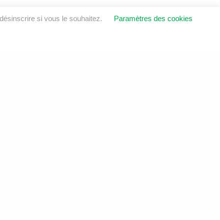
ésinscrire si vous le souhaitez.
Paramètres des cookies
OINDRE
ustrie
6E 8V1
sol.ca
6
LinkedIn
Instagram