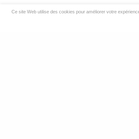
Ce site Web utilise des cookies pour améliorer votre expérien
Analyses environnementales et services de laboratoire
pour l’eau, l’air, le sol et le bâtiment.