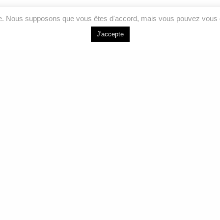
ce. Nous supposons que vous êtes d'accord, mais vous pouvez vous d
J'accepte
LIENS RAPIDES
NOUS J
Accueil
264 Bd de l’Ind
Joliette, QC J
Analyses
Services
Courriel
Formations
info@labeauair
À propos
Sans frais
Nous joindre
1 877 755-557
Téléphone
450 755-5575
Facebook