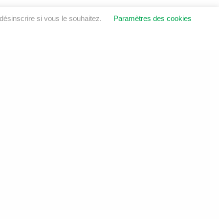
ésinscrire si vous le souhaitez.
Paramètres des cookies
OINDRE
ustrie
6E 8V1
sol.ca
6
LinkedIn
Instagram