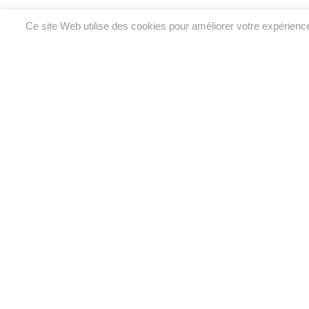
Ce site Web utilise des cookies pour améliorer votre expérien
Analyses environnementales et services de laboratoire
pour l’eau, l’air, le sol et le bâtiment.