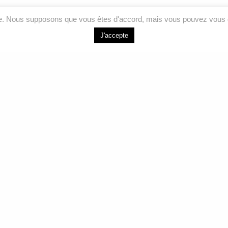
ce. Nous supposons que vous êtes d'accord, mais vous pouvez vous d
J'accepte
LIENS RAPIDES
NOUS J
Accueil
264 Bd de l’Ind
Joliette, QC J
Analyses
Services
Courriel
Formations
info@labeauair
À propos
Sans frais
Nous joindre
1 877 755-557
Téléphone
450 755-5575
Facebook