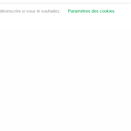
ésinscrire si vous le souhaitez.
Paramètres des cookies
OINDRE
ustrie
6E 8V1
sol.ca
6
LinkedIn
Instagram