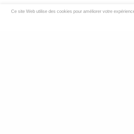
Ce site Web utilise des cookies pour améliorer votre expérien
Analyses environnementales et services de laboratoire
pour l’eau, l’air, le sol et le bâtiment.