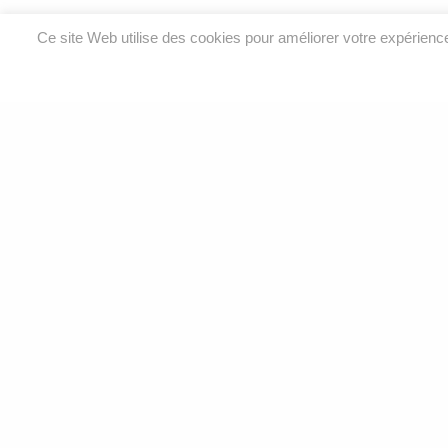
Ce site Web utilise des cookies pour améliorer votre expérien
Analyses environnementales et services de laboratoire
pour l’eau, l’air, le sol et le bâtiment.