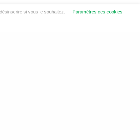
ésinscrire si vous le souhaitez.
Paramètres des cookies
OINDRE
ustrie
6E 8V1
sol.ca
6
LinkedIn
Instagram