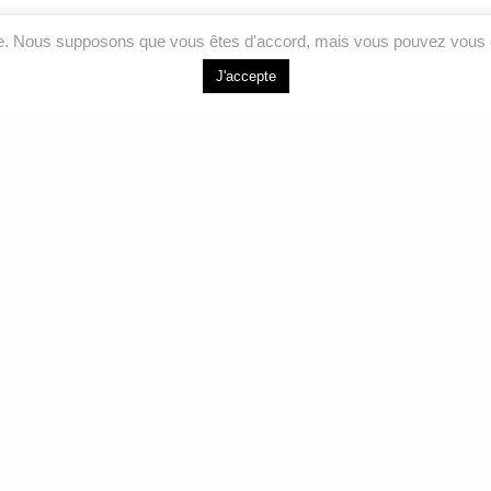
ce. Nous supposons que vous êtes d'accord, mais vous pouvez vous d
J'accepte
LIENS RAPIDES
NOUS J
Accueil
264 Bd de l’Ind
Joliette, QC J
Analyses
Services
Courriel
Formations
info@labeauair
À propos
Sans frais
Nous joindre
1 877 755-557
Téléphone
450 755-5575
Facebook