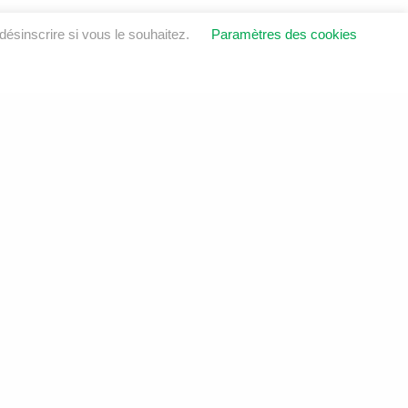
ésinscrire si vous le souhaitez.
Paramètres des cookies
OINDRE
ustrie
6E 8V1
sol.ca
6
LinkedIn
Instagram