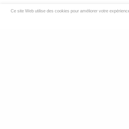
Ce site Web utilise des cookies pour améliorer votre expérien
Analyses environnementales et services de laboratoire
pour l’eau, l’air, le sol et le bâtiment.