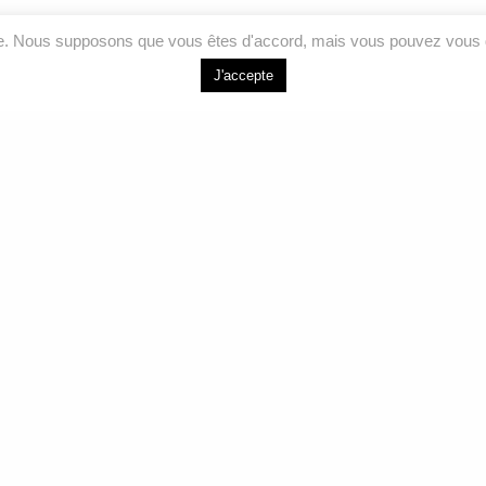
ce. Nous supposons que vous êtes d'accord, mais vous pouvez vous d
J'accepte
LIENS RAPIDES
NOUS J
Accueil
264 Bd de l’Ind
Joliette, QC J
Analyses
Services
Courriel
Formations
info@labeauair
À propos
Sans frais
Nous joindre
1 877 755-557
Téléphone
450 755-5575
Facebook